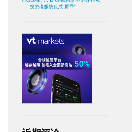
——投资者赚钱反成“原罪”