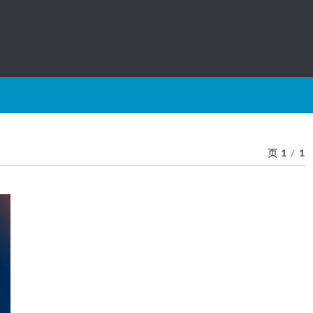
页 1
/
1