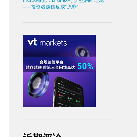
——投资者赚钱反成“原罪”