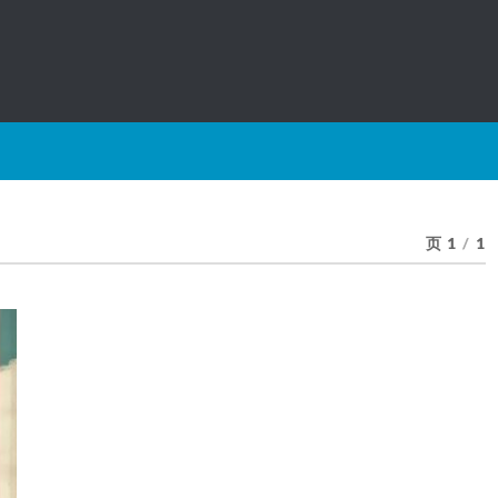
页 1
/
1