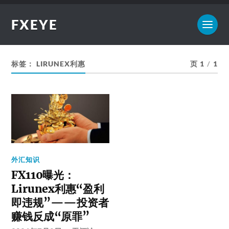
FXEYE
标签：
LIRUNEX利惠
页 1
/
1
外汇知识
FX110曝光：
Lirunex利惠“盈利
即违规”——投资者
赚钱反成“原罪”