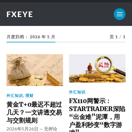
FXEYE
月度归档：
2026 年 5 月
页 1
/
1
外汇知识
外汇知识
,
理财
FX110网警示：
黄金T+0最迟不超过
STARTRADER深陷
几天？一文讲透交易
“出金难”泥潭，用
与交割规则
户盈利秒变“数字游
2026年5月26日
—
无评论