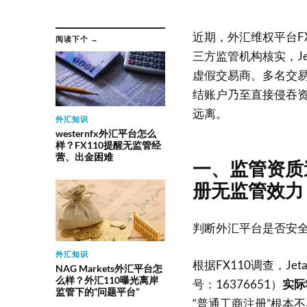
近期，外汇维权平台FX
阅读下个 →
三方监管机构核实，J
虚假交易商。多名交
结账户乃至直接侵吞资金
远离。
外汇知识
westernfx外汇平台怎么
样？FX110提醒无监管经
营、出金困难
一、监管资质
册无监管效力
判断外汇平台是否安全
外汇知识
根据FX110调查，J
NAG Markets外汇平台怎
么样？外汇110曝光离岸
号：16376651）
实际
监管下的“问题平台”
“普通工商注册”根本