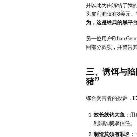
并以此为由冻结了我的
头皮利润仅有8美元。
为，这是经典的黑平
另一位用户Ethan G
回部分款项，并警告其
三、诱饵与陷
猪”
综合受害者的投诉，FX
放长线钓大鱼
：用
利润以骗取信任。
制造莫须有罪名
：