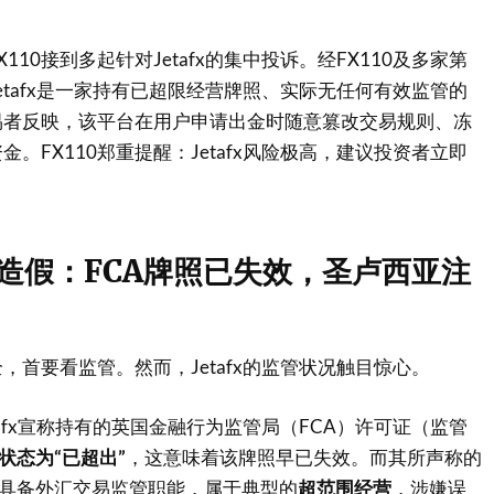
110接到多起针对Jetafx的集中投诉。经FX110及多家第
etafx是一家持有已超限经营牌照、实际无任何有效监管的
易者反映，该平台在用户申请出金时随意篡改交易规则、冻
。FX110郑重提醒：Jetafx风险极高，建议投资者立即
造假：FCA牌照已失效，圣卢西亚注
，首要看监管。然而，Jetafx的监管状况触目惊心。
etafx宣称持有的英国金融行为监管局（FCA）许可证（监管
状态为“已超出”
，这意味着该牌照早已失效。而其所声称的
不具备外汇交易监管职能，属于典型的
超范围经营
，涉嫌误