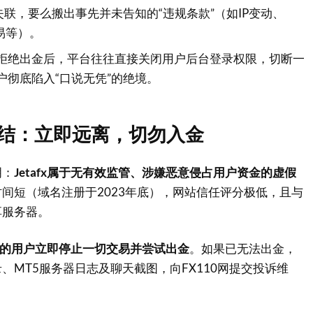
失联，要么搬出事先并未告知的“违规条款”（如IP变动、
易等）。
拒绝出金后，平台往往直接关闭用户后台登录权限，切断一
户彻底陷入“口说无凭”的绝境。
0总结：立即远离，切勿入金
明：
Jetafx属于无有效监管、涉嫌恶意侵占用户资金的虚假
间短（域名注册于2023年底），网站信任评分极低，且与
享服务器
。
资金的用户立即停止一切交易并尝试出金
。如果已无法出金，
、MT5服务器日志及聊天截图，向FX110网提交投诉维