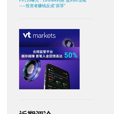
——投资者赚钱反成“原罪”