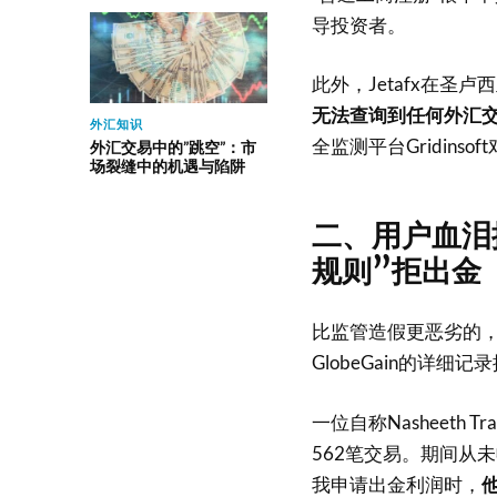
导投资者
。
此外，Jetafx在圣
无法查询到任何外汇
外汇知识
全监测平台Gridinsof
外汇交易中的”跳空”：市
场裂缝中的机遇与陷阱
二、用户血泪
规则”拒出金
比监管造假更恶劣的，
GlobeGain的详细
一位自称Nasheeth 
562笔交易。期间从
我申请出金利润时，