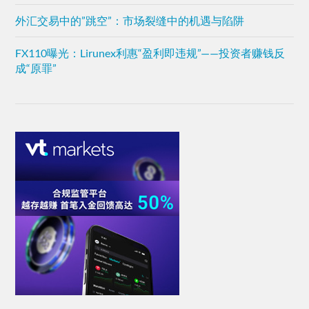
外汇交易中的”跳空”：市场裂缝中的机遇与陷阱
FX110曝光：Lirunex利惠“盈利即违规”——投资者赚钱反
成“原罪”