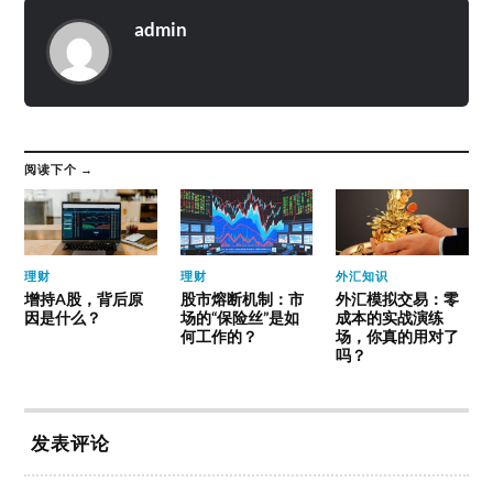
admin
阅读下个 →
理财
理财
外汇知识
增持A股，背后原
股市熔断机制：市
外汇模拟交易：零
因是什么？
场的“保险丝”是如
成本的实战演练
何工作的？
场，你真的用对了
吗？
发表评论