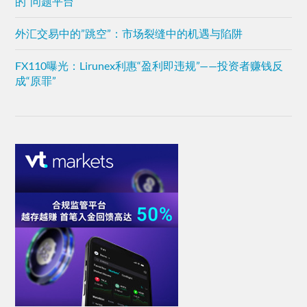
的“问题平台”
外汇交易中的”跳空”：市场裂缝中的机遇与陷阱
FX110曝光：Lirunex利惠“盈利即违规”——投资者赚钱反
成“原罪”