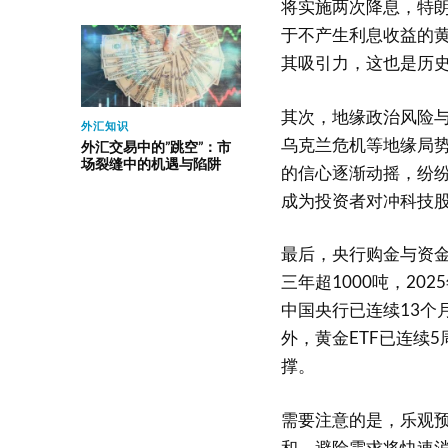
将实施两次降息，特
于不产生利息收益的
其吸引力，这也是历
其次，地缘政治风险
外汇知识
乌克兰危机等地缘局
外汇交易中的”跳空”：市
场裂缝中的机遇与陷阱
的信心逐渐动摇，纷纷
成为投资者对冲科技
最后，央行购金与资金
三年超1000吨，20
中国央行已连续13个
外，黄金ETF已连续
撑。
需要注意的是，乐观
和，避险需求将快速