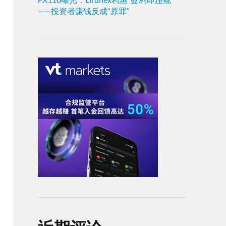
——投资者赚钱反成“原罪”