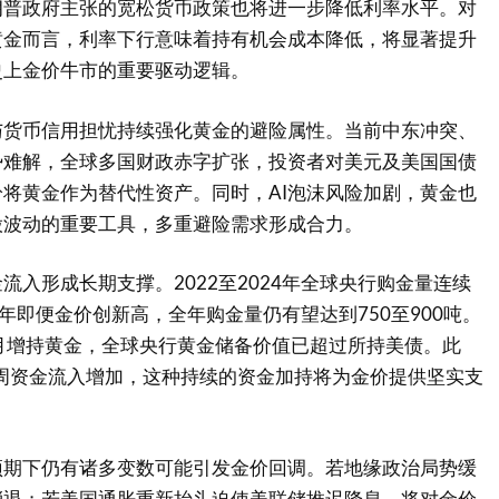
朗普政府主张的宽松货币政策也将进一步降低利率水平。对
黄金而言，利率下行意味着持有机会成本降低，将显著提升
史上金价牛市的重要驱动逻辑。
与货币信用担忧持续强化黄金的避险属性。当前中东冲突、
势难解，全球多国财政赤字扩张，投资者对美元及美国国债
将黄金作为替代性资产。同时，AI泡沫风险加剧，黄金也
股波动的重要工具，多重避险需求形成合力。
流入形成长期支撑。2022至2024年全球央行购金量连续
25年即便金价创新高，全年购金量仍有望达到750至900吨。
月增持黄金，全球央行黄金储备价值已超过所持美债。此
5周资金流入增加，这种持续的资金加持将为金价提供坚实支
预期下仍有诸多变数可能引发金价回调。若地缘政治局势缓
消退；若美国通胀重新抬头迫使美联储推迟降息，将对金价