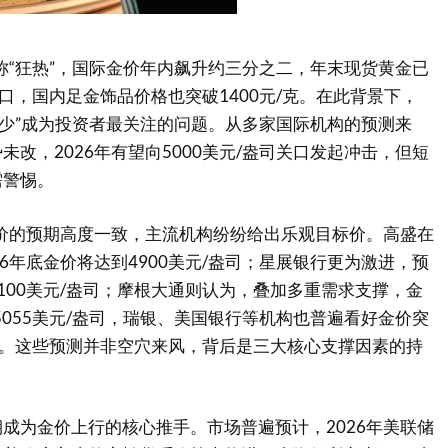
堪称“狂热”，国际金价年内飙升约三分之二，年末现货黄金已
关口，国内足金饰品价格也突破1400元/克。在此背景下，
到多少”成为投资者最关注的问题。从多家国际机构的预测来
未改，2026年有望向5000美元/盎司关口发起冲击，但短
需警惕。
金价的预期高度一致，主流机构纷纷给出乐观目标价。高盛在
26年底金价将达到4900美元/盎司；星展银行更为激进，预
100美元/盎司；摩根大通则认为，叠加多重需求支撑，金
及5055美元/盎司，瑞银、美国银行等机构也普遍看好金价突
大关。这些预测并非空穴来风，背后是三大核心支撑因素的持
成为金价上行的核心推手。市场普遍预计，2026年美联储