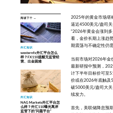
2025年的黄金市场
阅读下个 →
逼近4500美元/盎司
“2026年黄金会涨
看，金价长期上涨趋势
期震荡与不确定性仍
外汇知识
westernfx外汇平台怎么
样？FX110提醒无监管经
当前市场对2026年
营、出金困难
最新研报中预测，20
计下半年目标价可至5
价或在2026年底触
破5000美元/盎司
续发力。
外汇知识
NAG Markets外汇平台怎
么样？外汇110曝光离岸
首先，美联储降息预期
监管下的“问题平台”